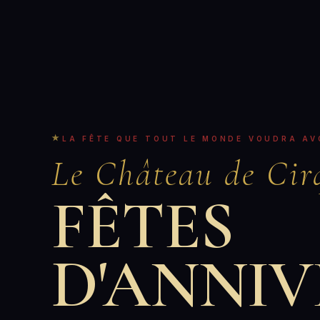
LA FÊTE QUE TOUT LE MONDE VOUDRA AV
Le Château de Cir
FÊTES
D'ANNIV