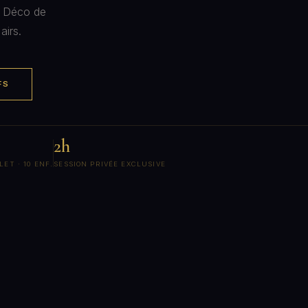
t Déco de
airs.
FS
2h
ET · 10 ENF.
SESSION PRIVÉE EXCLUSIVE