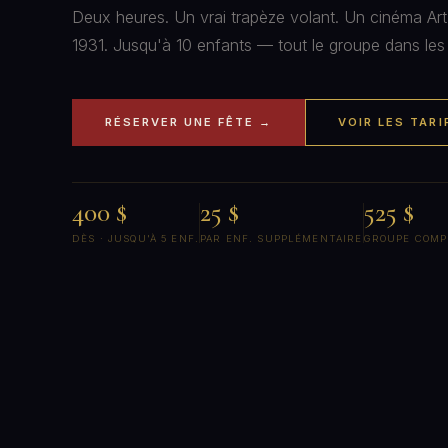
Deux heures. Un vrai trapèze volant. Un cinéma Ar
1931. Jusqu'à 10 enfants — tout le groupe dans les 
RÉSERVER UNE FÊTE →
VOIR LES TARI
400 $
25 $
525 $
DÈS · JUSQU'À 5 ENF.
PAR ENF. SUPPLÉMENTAIRE
GROUPE COMPL